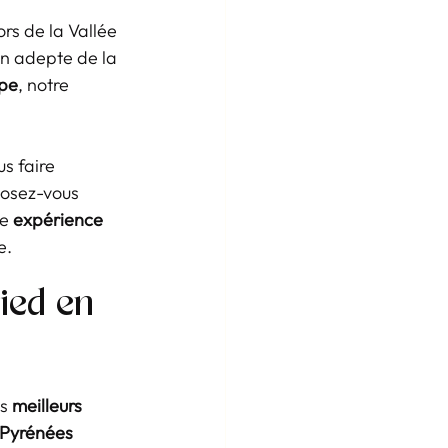
rs de la Vallée 
n adepte de la 
spe
, notre 
s faire 
posez-vous 
e 
expérience 
e.
ied en 
s 
meilleurs 
Pyrénées 