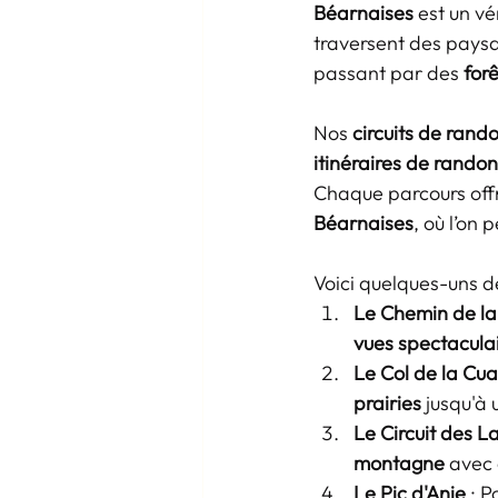
Béarnaises
 est un v
traversent des paysa
passant par des 
for
Nos 
circuits de rand
itinéraires de rando
Chaque parcours off
Béarnaises
, où l’on 
Voici quelques-uns d
Le Chemin de la
vues spectacula
Le Col de la Cu
prairies
 jusqu'à 
Le Circuit des L
montagne
 avec 
Le Pic d'Anie
 : P