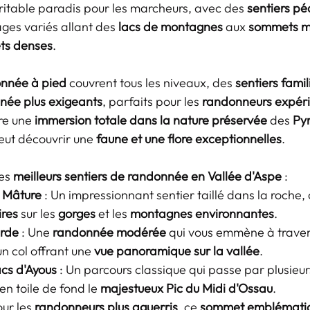
éritable paradis pour les marcheurs, avec des 
sentiers pé
ges variés allant des 
lacs de montagnes
 aux 
sommets m
êts denses
.
onnée à pied
 couvrent tous les niveaux, des 
sentiers fami
nnée plus exigeants
, parfaits pour les 
randonneurs expér
re une 
immersion totale dans la nature préservée
 des 
Py
peut découvrir une 
faune et une flore exceptionnelles
.
es 
meilleurs sentiers de randonnée en Vallée d'Aspe
 :
 Mâture
 : Un impressionnant sentier taillé dans la roche, 
ires
 sur les 
gorges
 et les 
montagnes environnantes
.
arde
 : Une 
randonnée modérée
 qui vous emmène à traver
un col offrant une 
vue panoramique sur la vallée
.
acs d'Ayous
 : Un parcours classique qui passe par plusieur
en toile de fond le 
majestueux Pic du Midi d'Ossau
.
our les 
randonneurs plus aguerris
, ce 
sommet emblémati