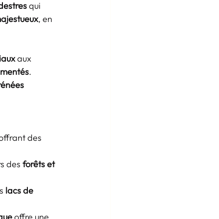
destres
 qui 
ajestueux
, en 
liaux
 aux 
imentés
. 
rénées 
offrant des 
s des 
forêts et 
s 
lacs de 
que
 offre une 