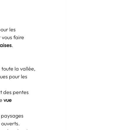
our les 
 vous faire 
aises
.
 toute la vallée, 
ues pour les 
et des pentes 
e 
vue 
es paysages 
 ouverts.