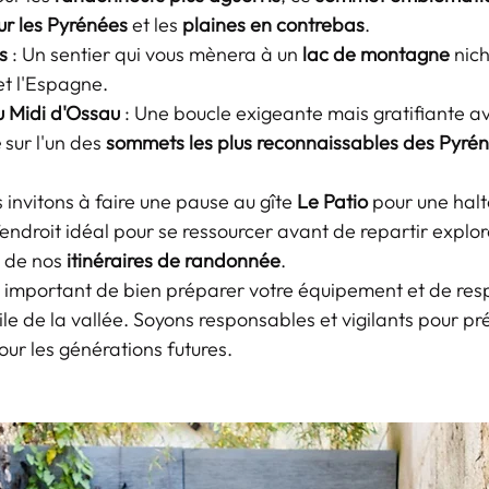
ur les Pyrénées
 et les 
plaines en contrebas
.
s
 : Un sentier qui vous mènera à un 
lac de montagne
 nich
et l'Espagne.
u Midi d'Ossau
 : Une boucle exigeante mais gratifiante a
e
 sur l'un des 
sommets les plus reconnaissables des Pyré
invitons à faire une pause au gîte 
Le Patio
 pour une halt
l’endroit idéal pour se ressourcer avant de repartir explor
de nos 
itinéraires de randonnée
.
est important de bien préparer votre équipement et de res
le de la vallée. Soyons responsables et vigilants pour pré
our les générations futures.