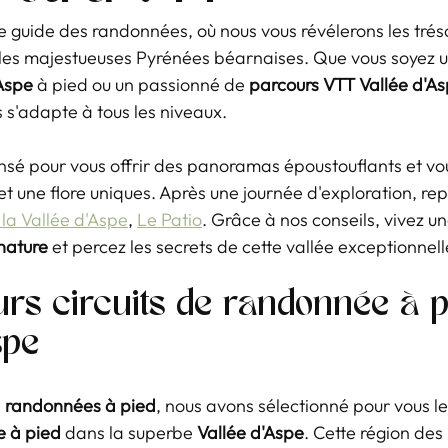
 guide des randonnées, où nous vous révélerons les tréso
les majestueuses Pyrénées béarnaises. Que vous soyez u
Aspe
 à pied ou un passionné de 
parcours VTT Vallée d'A
es s'adapte à tous les niveaux.
nsé pour vous offrir des panoramas époustouflants et vou
et une flore uniques. Après une journée d'exploration, re
 la Vallée d'Aspe
, 
Le Patio
. Grâce à nos conseils, vivez un
nature
 et percez les secrets de cette vallée exceptionnell
urs circuits de randonnée à p
spe
 
randonnées à pied
, nous avons sélectionné pour vous le
e à pied
 dans la superbe 
Vallée d'Aspe
. Cette région des 