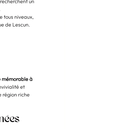
 recherchent un 
.
 tous niveaux, 
que de Lescun.
 mémorable à 
vivialité et 
 région riche 
nées 