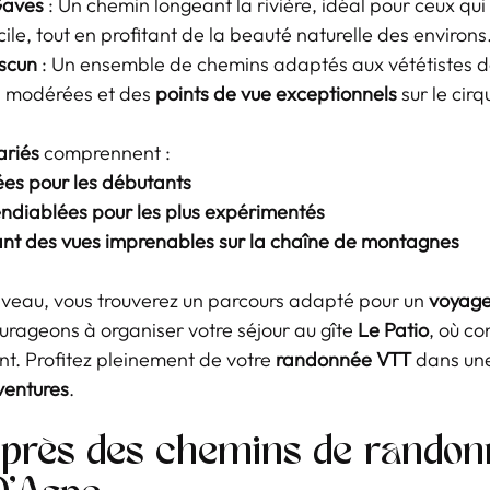
Gaves
 : Un chemin longeant la rivière, idéal pour ceux qui
ile, tout en profitant de la beauté naturelle des environs
escun
 : Un ensemble de chemins adaptés aux vététistes de
 modérées et des 
points de vue exceptionnels
 sur le cir
ariés
 comprennent :
sées pour les débutants
ndiablées pour les plus expérimentés
frant des vues imprenables sur la chaîne de montagnes
niveau, vous trouverez un parcours adapté pour un 
voyage
urageons à organiser votre séjour au gîte 
Le Patio
, où con
t. Profitez pleinement de votre 
randonnée VTT
 dans une
ventures
.
 près des chemins de randon