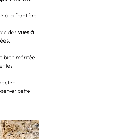
é à la frontière 
vec des 
vues à 
nées
.
e bien méritée. 
er les 
pecter 
server cette 